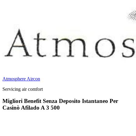
Atmosphere Aircon
Servicing air comfort
Migliori Benefit Senza Deposito Istantaneo Per
Casinò Afilado A 3 500