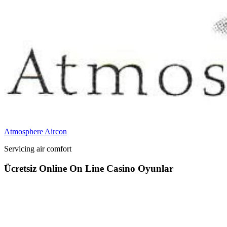
Atmosphere Aircon
Servicing air comfort
Ücretsiz Online On Line Casino Oyunlar