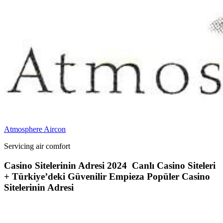
Atmosphere Aircon
Servicing air comfort
Сasino Sitelerinin Adresi 2024 ️ Canlı Casino Siteleri
+ Türkiye’deki Güvenilir Empieza Popüler Casino
Sitelerinin Adresi