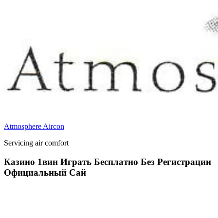
Atmosphere Aircon
Servicing air comfort
Казино 1вин Играть Бесплатно Без Регистрации
Официальный Сай